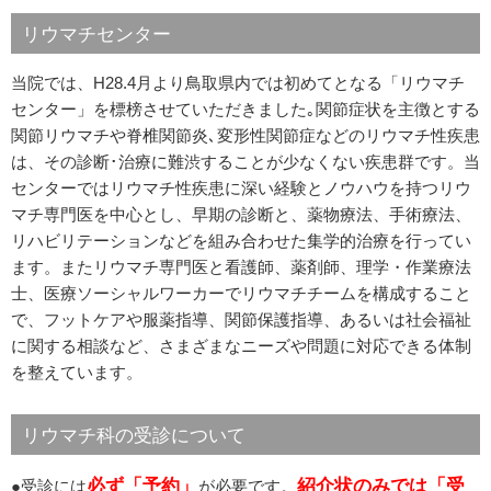
リウマチセンター
当院では、H28.4月より鳥取県内では初めてとなる「リウマチ
センター」を標榜させていただきました｡関節症状を主徴とする
関節リウマチや脊椎関節炎､変形性関節症などのリウマチ性疾患
は、その診断･治療に難渋することが少なくない疾患群です。当
センターではリウマチ性疾患に深い経験とノウハウを持つリウ
マチ専門医を中心とし、早期の診断と、薬物療法、手術療法、
リハビリテーションなどを組み合わせた集学的治療を行ってい
ます。またリウマチ専門医と看護師、薬剤師、理学・作業療法
士、医療ソーシャルワーカーでリウマチチームを構成すること
で、フットケアや服薬指導、関節保護指導、あるいは社会福祉
に関する相談など、さまざまなニーズや問題に対応できる体制
を整えています。
リウマチ科の受診について
必ず「予約」
紹介状のみでは「受
●受診には
が必要です。