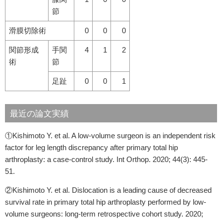
節
滑膜切除術
0
0
0
関節形成
手関
4
1
2
術
節
足趾
0
0
1
最近の論文実績
①Kishimoto Y. et al. A low-volume surgeon is an independent risk
factor for leg length discrepancy after primary total hip
arthroplasty: a case-control study. Int Orthop. 2020; 44(3): 445-
51.
②Kishimoto Y. et al. Dislocation is a leading cause of decreased
survival rate in primary total hip arthroplasty performed by low-
volume surgeons: long-term retrospective cohort study. 2020;