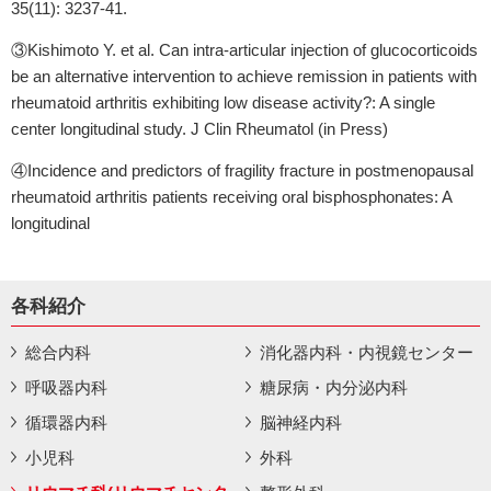
35(11): 3237-41.
③Kishimoto Y. et al. Can intra-articular injection of glucocorticoids
be an alternative intervention to achieve remission in patients with
rheumatoid arthritis exhibiting low disease activity?: A single
center longitudinal study. J Clin Rheumatol (in Press)
④Incidence and predictors of fragility fracture in postmenopausal
rheumatoid arthritis patients receiving oral bisphosphonates: A
longitudinal
各科紹介
総合内科
消化器内科・内視鏡センター
呼吸器内科
糖尿病・内分泌内科
循環器内科
脳神経内科
小児科
外科