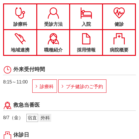
診療科
受診方法
入院
健診
地域連携
職種紹介
採用情報
病院概要
外来受付時間
8:15～11:00
診療科
プチ健診のご予約
救急当番医
8/7（金）
宿直
外科
休診日