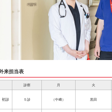
外来担当表
診察
月
火
初診
５診
（中﨑）
黒田