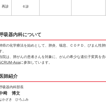
再診
６診
呼吸器内科について
肺癌の化学療法を始めとして、肺炎、喘息、ＣＯＰＤ、びまん性肺
す。
当院は、肺がんの患者さんを対象に、がんの希少な遺伝子変異を含
SCRUM-Asia
に参加しています。
医師紹介
呼吸器内科部長
中﨑 博文
なかざき ひろふみ