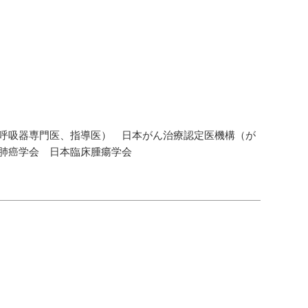
呼吸器専門医、指導医） 日本がん治療認定医機構（が
本肺癌学会 日本臨床腫瘍学会