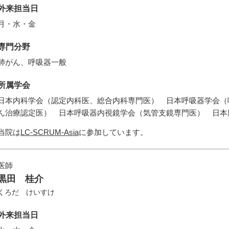
外来担当日
月・水・金
専門分野
肺がん、呼吸器一般
所属学会
日本内科学会（認定内科医、総合内科専門医） 日本呼吸器学会（
ん治療認定医） 日本呼吸器内視鏡学会（気管支鏡専門医） 日
当院は
LC-SCRUM-Asia
に参加しています。
医師
黒田 桂介
くろだ けいすけ
外来担当日