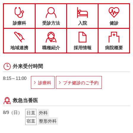
診療科
受診方法
入院
健診
地域連携
職種紹介
採用情報
病院概要
外来受付時間
8:15～11:00
診療科
プチ健診のご予約
救急当番医
8/9（日）
日直
外科
宿直
整形外科