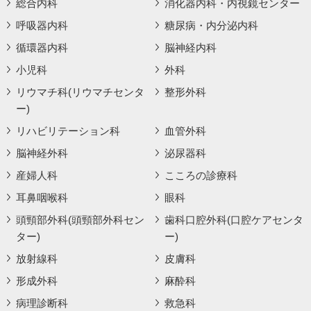
総合内科
消化器内科・内視鏡センター
呼吸器内科
糖尿病・内分泌内科
循環器内科
脳神経内科
小児科
外科
リウマチ科(リウマチセンタ
整形外科
ー)
リハビリテーション科
血管外科
脳神経外科
泌尿器科
産婦人科
こころの診療科
耳鼻咽喉科
眼科
頭頸部外科(頭頸部外科セン
歯科口腔外科(口腔ケアセンタ
ター)
ー)
放射線科
皮膚科
形成外科
麻酔科
病理診断科
救急科