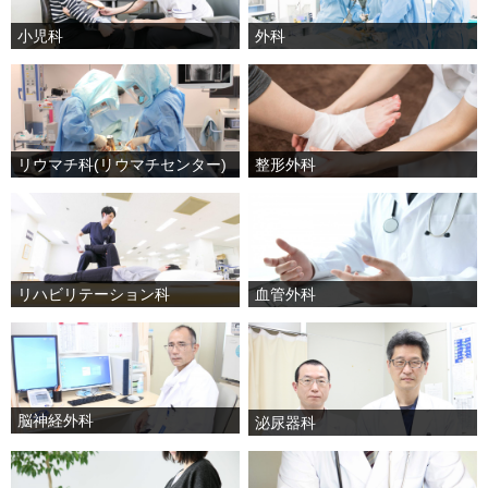
小児科
外科
リウマチ科(リウマチセンター)
整形外科
リハビリテーション科
血管外科
脳神経外科
泌尿器科