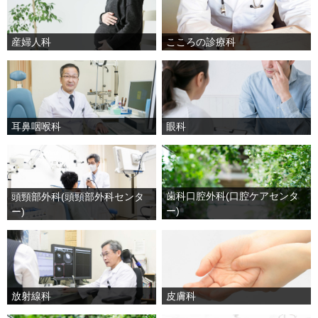
産婦人科
こころの診療科
耳鼻咽喉科
眼科
歯科口腔外科(口腔ケアセンタ
頭頸部外科(頭頸部外科センタ
ー)
ー)
放射線科
皮膚科