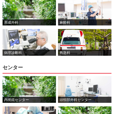
麻酔科
形成外科
病理診断科
救急科
センター
頭頸部外科センター
内視鏡センター