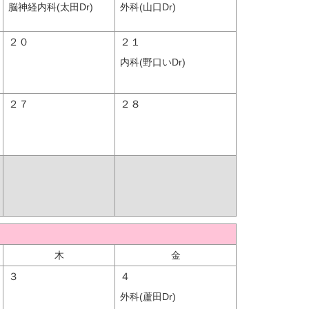
脳神経内科(太田Dr)
外科(山口Dr)
２０
２１
内科(野口いDr)
２７
２８
木
金
３
４
外科(蘆田Dr)