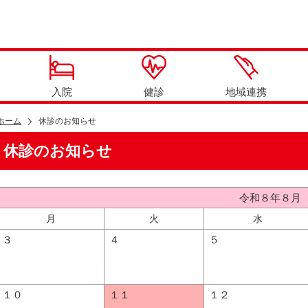
入院
健診
地域連携
ホーム
休診のお知らせ
休診のお知らせ
令和８年８月
月
火
水
３
４
５
１０
１１
１２