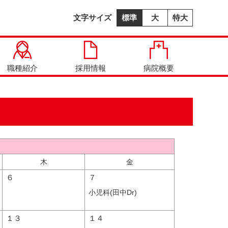
文字サイズ
標準
大
特大
職種紹介
採用情報
病院概要
木
金
６
７
小児科(田中Dr)
１３
１４