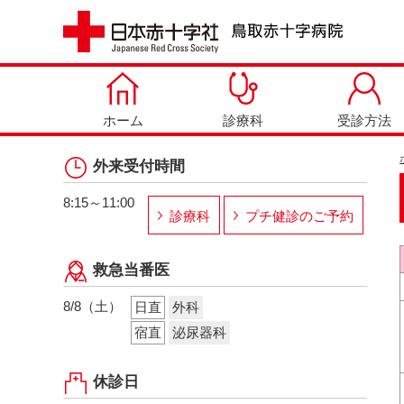
ホーム
診療科
受診方法
外来受付時間
8:15～11:00
診療科
プチ健診のご予約
救急当番医
8/8（土）
日直
外科
宿直
泌尿器科
休診日