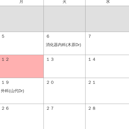
月
火
水
５
６
７
消化器内科(木原Dr)
１２
１３
１４
１９
２０
２１
外科(山代Dr)
２６
２７
２８