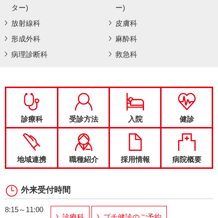
ター)
ー)
放射線科
皮膚科
形成外科
麻酔科
病理診断科
救急科
診療科
受診方法
入院
健診
地域連携
職種紹介
採用情報
病院概要
外来受付時間
8:15～11:00
診療科
プチ健診のご予約