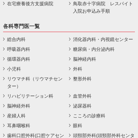
在宅療養後方支援病院
鳥取赤十字病院 レスパイト
入院お申込み手順
各科専門医一覧
総合内科
消化器内科・内視鏡センター
呼吸器内科
糖尿病・内分泌内科
循環器内科
脳神経内科
小児科
外科
リウマチ科（リウマチセン
整形外科
ター）
リハビリテーション科
血管外科
脳神経外科
泌尿器科
産婦人科
こころの診療科
耳鼻咽喉科
眼科
歯科口腔外科(口腔ケアセン
頭頸部外科(頭頸部外科センタ