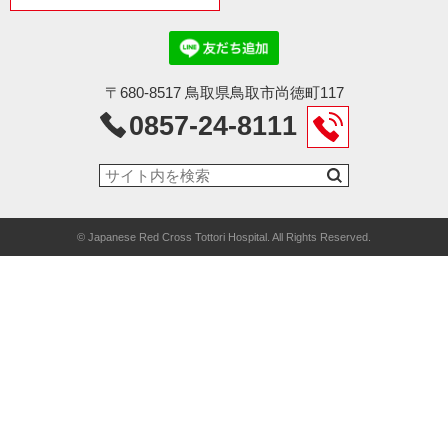
〒680-8517 鳥取県鳥取市尚徳町117
0857-24-8111
© Japanese Red Cross Tottori Hospital. All Rights Reserved.