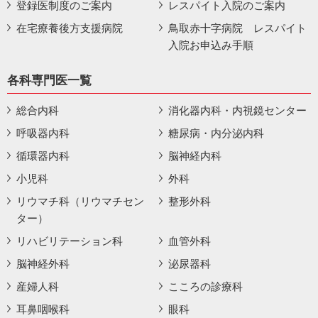
登録医制度のご案内
レスパイト入院のご案内
在宅療養後方支援病院
鳥取赤十字病院 レスパイト
入院お申込み手順
各科専門医一覧
総合内科
消化器内科・内視鏡センター
呼吸器内科
糖尿病・内分泌内科
循環器内科
脳神経内科
小児科
外科
リウマチ科（リウマチセン
整形外科
ター）
リハビリテーション科
血管外科
脳神経外科
泌尿器科
産婦人科
こころの診療科
耳鼻咽喉科
眼科