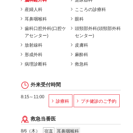
産婦人科
こころの診療科
耳鼻咽喉科
眼科
歯科口腔外科(口腔ケ
頭頸部外科(頭頸部外科
アセンター)
センター)
放射線科
皮膚科
形成外科
麻酔科
病理診断科
救急科
外来受付時間
8:15～11:00
診療科
プチ健診のご予約
救急当番医
8/6（木）
宿直
耳鼻咽喉科