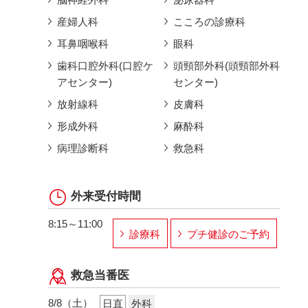
産婦人科
こころの診療科
耳鼻咽喉科
眼科
歯科口腔外科(口腔ケ
頭頸部外科(頭頸部外科
アセンター)
センター)
放射線科
皮膚科
形成外科
麻酔科
病理診断科
救急科
外来受付時間
8:15～11:00
診療科
プチ健診のご予約
救急当番医
8/8（土）
日直
外科