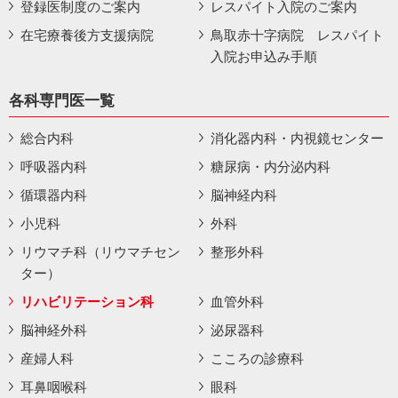
登録医制度のご案内
レスパイト入院のご案内
在宅療養後方支援病院
鳥取赤十字病院 レスパイト
入院お申込み手順
各科専門医一覧
総合内科
消化器内科・内視鏡センター
呼吸器内科
糖尿病・内分泌内科
循環器内科
脳神経内科
小児科
外科
リウマチ科（リウマチセン
整形外科
ター）
リハビリテーション科
血管外科
脳神経外科
泌尿器科
産婦人科
こころの診療科
耳鼻咽喉科
眼科