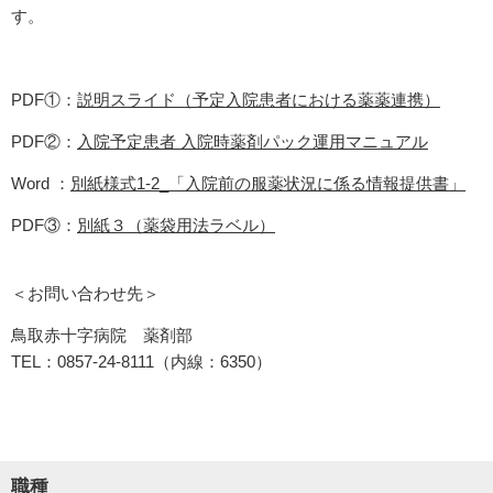
す。
PDF①：
説明スライド（予定入院患者における薬薬連携）
PDF②：
入院予定患者 入院時薬剤パック運用マニュアル
Word ：
別紙様式1-2_「入院前の服薬状況に係る情報提供書」
PDF③：
別紙３（薬袋用法ラベル）
＜お問い合わせ先＞
鳥取赤十字病院 薬剤部
TEL：0857-24-8111（内線：6350）
職種