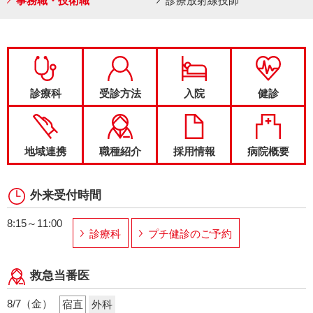
事務職・技術職
診療放射線技師
診療科
受診方法
入院
健診
地域連携
職種紹介
採用情報
病院概要
外来受付時間
8:15～11:00
診療科
プチ健診のご予約
救急当番医
8/7（金）
宿直
外科