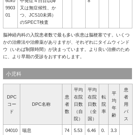
60x0
中発症４日目以降
8
9903
又は無症候性、か
01
つ、JCS10未満）
のSPECT検査
脳神経内科の入院患者数で最も多い疾患は脳梗塞です。いくつ
かの治療法や治療薬がありますが、それぞれにタイムウィンド
ウ（いわば制限時間）が決まっています。より良い治療のため
に、より早期の受診をおすすめします。
小児科
平均
平均
患
平
DPC
患
在院
在院
転
者
均
コー
DPC名称
者
日数
日数
院
用
年
ド
数
（自
（全
率
パ
齢
院）
国）
ス
04010
喘息
74
5.53
6.46
0.
3.3