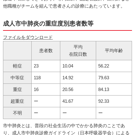
他職種がチームを組んで患者さんの診療にあたっています。
成人市中肺炎の重症度別患者数等
ファイルをダウンロード
平均
患者数
平均年齢
在院日数
軽症
23
10.04
56.22
中等症
118
14.92
79.63
重症
16
20.56
84.13
超重症
ー
41.67
92.33
不明
ー
ー
ー
市中肺炎とは、普段の社会生活の中でかかる肺炎のことであ
り、成人市中肺炎診療ガイドライン（日本呼吸器学会）による