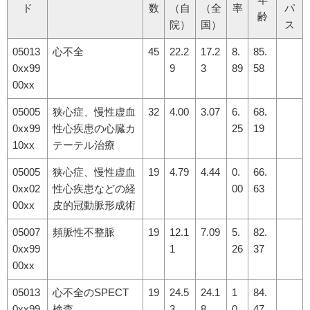
ド
数
（自
（全
率
パ
齢
院）
国）
ス
05013
心不全
45
22.2
17.2
8.
85.
0xx99
9
3
89
58
00xx
05005
狭心症、慢性虚血
32
4.00
3.07
6.
68.
0xx99
性心疾患の心臓カ
25
19
10xx
テーテル治療
05005
狭心症、慢性虚血
19
4.79
4.44
0.
66.
0xx02
性心疾患などの経
00
63
00xx
皮的冠動脈形成術
05007
頻脈性不整脈
19
12.1
7.09
5.
82.
0xx99
1
26
37
00xx
05013
心不全のSPECT
19
24.5
24.1
1
84.
0xx99
検査
3
8
0.
47