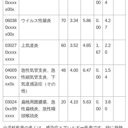
0xxxx
00
4
x00x
06038
ウイルス性腸炎
70
3.34
5.86
0.
4.2
0xxxx
00
7
x00x
03027
上気道炎
60
3.52
4.85
1.
2.2
0xxxx
67
0
xxxx
04009
急性気管支炎、急
48
4.00
6.47
0.
1.5
0xxxx
性細気管支炎、下
00
4
xx0x
気道感染症（その
他）
03024
扁桃周囲膿瘍、急
20
4.10
5.63
0.
3.8
0xx99
性扁桃炎、急性咽
00
0
xxxx
頭喉頭炎
小児科疾患の多くは、感染症とアレルギー疾患です。特に発熱