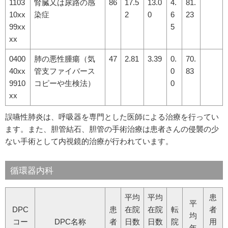
1103
腎臓又は尿路の感
86
17.5
13.0
4.
81.
10xx
染症
2
0
6
23
99xx
5
xx
0400
肺の悪性腫瘍（気
47
2.81
3.39
0.
70.
40xx
管支ファイバース
0
83
9910
コピーや生検法）
0
xx
誤嚥性肺炎は、呼吸器を専門とした医師による治療を行ってい
ます。また、胆管結石、胆管の手術治療は患者さんの侵襲の少
ない手術として内視鏡的治療が行われています。
循環器内科
平均
平均
患
平
DPC
患
在院
在院
転
者
均
コー
DPC名称
者
日数
日数
院
用
年