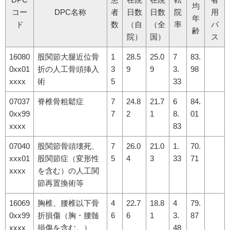
均
コー
DPC名称
者
日数
日数
院
用
年
ド
数
（自
（全
率
パ
齢
院）
国）
ス
16080
股関節大腿近位骨
1
28.5
25.0
7
83.
0xx01
折の人工骨頭挿入
3
9
9
3.
98
xxxx
術
5
33
07037
脊椎骨粗鬆症
7
24.8
21.7
6
84.
0xx99
7
2
1
8.
01
xxxx
83
07040
股関節骨頭壊死、
7
26.0
21.0
1.
70.
xxx01
股関節症（変形性
5
4
3
33
71
xxxx
を含む）の人工関
節再置換術等
16069
胸椎、腰椎以下骨
4
22.7
18.8
4
79.
0xx99
折損傷（胸・腰髄
6
6
1
3.
87
xxxx
損傷を含む。）
48