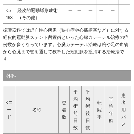
K5
経皮的冠動脈形成術
ー
ー
ー
ー
ー
463
（その他）
循環器科では虚血性心疾患（狭心症や心筋梗塞など）に対する
経皮的冠動脈ステント留置術といった心臓カテーテル治療の症
例数が多くなっています。心臓カテーテル治療は腕や足の血管
から心臓まで管を通して狭窄した冠動脈を拡張する治療法で
す。
外科
平
平
患
均
均
平
Kコ
患
転
者
術
術
均
ー
名称
者
院
用
前
後
年
ド
数
率
パ
日
日
齢
ス
数
数