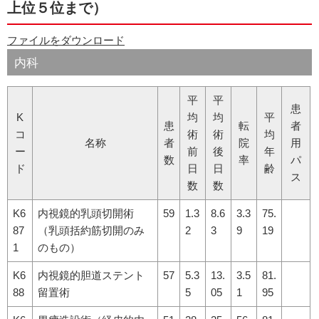
上位５位まで）
ファイルをダウンロード
内科
平
平
患
K
均
均
平
患
転
者
コ
術
術
均
名称
者
院
用
ー
前
後
年
数
率
パ
ド
日
日
齢
ス
数
数
K6
内視鏡的乳頭切開術
59
1.3
8.6
3.3
75.
87
（乳頭括約筋切開のみ
2
3
9
19
1
のもの）
K6
内視鏡的胆道ステント
57
5.3
13.
3.5
81.
88
留置術
5
05
1
95