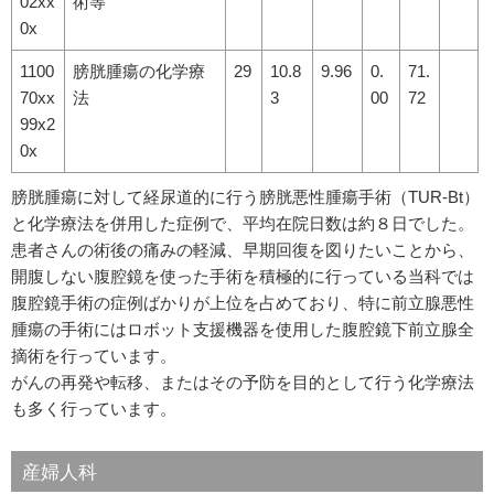
02xx
術等
0x
1100
膀胱腫瘍の化学療
29
10.8
9.96
0.
71.
70xx
法
3
00
72
99x2
0x
膀胱腫瘍に対して経尿道的に行う膀胱悪性腫瘍手術（TUR-Bt）
と化学療法を併用した症例で、平均在院日数は約８日でした。
患者さんの術後の痛みの軽減、早期回復を図りたいことから、
開腹しない腹腔鏡を使った手術を積極的に行っている当科では
腹腔鏡手術の症例ばかりが上位を占めており、特に前立腺悪性
腫瘍の手術にはロボット支援機器を使用した腹腔鏡下前立腺全
摘術を行っています。
がんの再発や転移、またはその予防を目的として行う化学療法
も多く行っています。
産婦人科