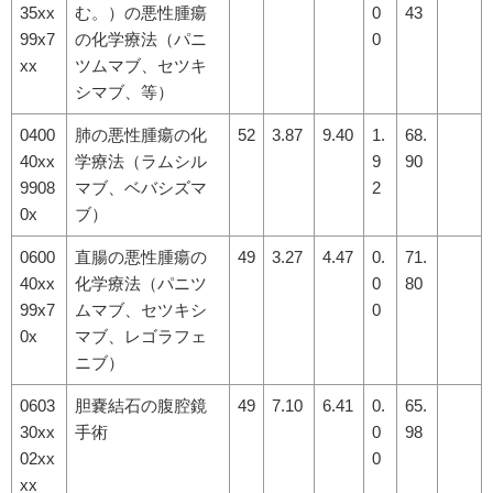
35xx
む。）の悪性腫瘍
0
43
99x7
の化学療法（パニ
0
xx
ツムマブ、セツキ
シマブ、等）
0400
肺の悪性腫瘍の化
52
3.87
9.40
1.
68.
40xx
学療法
（ラムシル
9
90
9908
マブ、ベバシズマ
2
0x
ブ）
0600
直腸の悪性腫瘍の
49
3.27
4.47
0.
71.
40xx
化学療法（パニツ
0
80
99x7
ムマブ、セツキシ
0
0x
マブ、レゴラフェ
ニブ）
0603
胆嚢結石の腹腔鏡
49
7.10
6.41
0.
65.
30xx
手術
0
98
02xx
0
xx