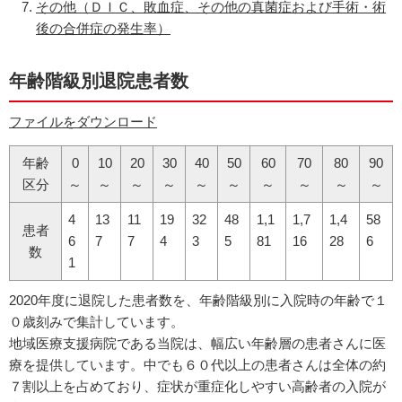
その他（ＤＩＣ、敗血症、その他の真菌症および手術・術
後の合併症の発生率）
年齢階級別退院患者数
ファイルをダウンロード
年齢
0
10
20
30
40
50
60
70
80
90
区分
～
～
～
～
～
～
～
～
～
～
4
13
11
19
32
48
1,1
1,7
1,4
58
患者
6
7
7
4
3
5
81
16
28
6
数
1
2020年度に退院した患者数を、年齢階級別に入院時の年齢で１
０歳刻みで集計しています。
地域医療支援病院である当院は、幅広い年齢層の患者さんに医
療を提供しています。中でも６０代以上の患者さんは全体の約
７割以上を占めており、症状が重症化しやすい高齢者の入院が