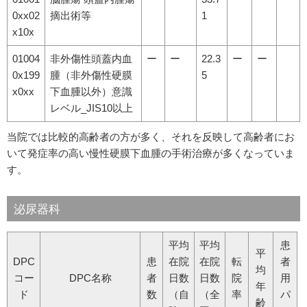
0xx02
摘出術等
1
x10x
01004
非外傷性頭蓋内血
ー
ー
22.3
ー
ー
0x199
腫（非外傷性硬膜
5
x0xx
下血腫以外）意識
レベル_JIS10以上
当院では比較的高齢者の方が多く、それを反映して高齢者にお
いて発症率の高い慢性硬膜下血腫の手術治療が多くなっていま
す。
泌尿器科
平均
平均
患
平
DPC
患
在院
在院
転
者
均
コー
DPC名称
者
日数
日数
院
用
年
ド
数
（自
（全
率
パ
齢