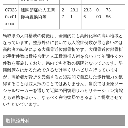
07023
膝関節症の人工関
2
28.1
23.3
0.
73.
0xx01
節再置換術等
7
1
6
00
96
xxxx
鳥取県の人口構成の特徴は、全国的にも高齢化率の高い地域と
なっています。整形外科においても入院症例数が最も多いのは
高齢者の転倒による大腿骨近位部骨折です。大腿骨近位部骨折
の手術件数は骨接合術と人工骨頭挿入術を合わせて年間多くの
件数を実施しており、県内でも有数の病院となっています。早
期離床をはかるためできるだけ早くリハビリを行っています
が、高齢者が骨折を受傷すると短期間で自立した歩行能力を獲
得することは並大抵のことではありません。当院では医療ソー
シャルワーカーを通して近隣の回復期リハビリテーション病院
とも連携をはかり、なるべく在宅復帰できるようご提案させて
いただいています。
脳神経外科