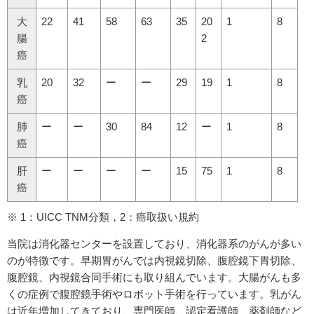
大
22
41
58
63
35
20
1
8
腸
2
癌
乳
20
32
ー
ー
29
19
1
8
癌
肺
ー
ー
30
84
12
ー
1
8
癌
肝
ー
ー
ー
ー
15
75
1
8
癌
※ 1：UICC TNM分類，2：癌取扱い規約
当院は消化器センターを設置しており、消化器系のがんが多い
のが特徴です。早期胃がんでは内視鏡切除、腹腔鏡下胃切除、
腹腔鏡、内視鏡合同手術にも取り組んでいます。大腸がんも多
くの症例で腹腔鏡手術やロボット手術を行っています。乳がん
は近年増加してきており、専門医師、認定看護師、薬剤師など