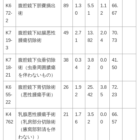
K6
腹腔鏡下胆嚢摘出
89
1.3
5.5
1.1
66.
72-
術
0
1
2
67
2
K7
腹腔鏡下結腸悪性
49
2.7
13.
2.0
70.
19-
腫瘍切除術
1
82
4
73
3
K7
腹腔鏡下虫垂切除
38
0.3
3.8
0.0
41.
18-
術（虫垂周囲膿瘍
4
2
0
50
21
を伴わないもの）
K6
腹腔鏡下胃切除術
26
1.9
25.
3.8
72.
55-
（悪性腫瘍手術）
2
42
5
23
22
K4
乳腺悪性腫瘍手術
21
1.7
3.5
0.0
66.
762
（乳房部分切除術
6
2
0
57
（腋窩部郭清を伴
わない））