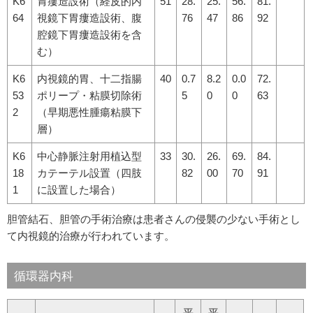
K6
胃瘻造設術（経皮的内
51
28.
25.
56.
81.
64
視鏡下胃瘻造設術、腹
76
47
86
92
腔鏡下胃瘻造設術を含
む）
K6
内視鏡的胃、十二指腸
40
0.7
8.2
0.0
72.
53
ポリープ・粘膜切除術
5
0
0
63
2
（早期悪性腫瘍粘膜下
層）
K6
中心静脈注射用植込型
33
30.
26.
69.
84.
18
カテーテル設置（四肢
82
00
70
91
1
に設置した場合）
胆管結石、胆管の手術治療は患者さんの侵襲の少ない手術とし
て内視鏡的治療が行われています。
循環器内科
平
平