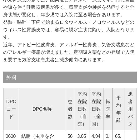
や咳を伴う呼吸器疾患が多く、気管支炎や肺炎を発症すると全
身状態が悪化し、年少児では入院に至る場合があります。
発熱・嘔吐・下痢で始まるロタウィルス・ノロウィルスなどの
ウィルス性胃腸炎では、容易に脱水症状に陥り、入院となりま
す。
近年、アトピー性皮膚炎、アレルギー性鼻炎、気管支喘息など
のアレルギー疾患が増えました。定期吸入薬などの登場で入院
を要する気管支喘息患者は減少傾向にあります。
外科
平均
平均
患
平
DPC
患
在院
在院
転
者
均
コー
DPC名称
者
日数
日数
院
用
年
ド
数
（自
（全
率
パ
齢
院）
国）
ス
0600
結腸（虫垂を含
56
3.05
4.94
0.
65.