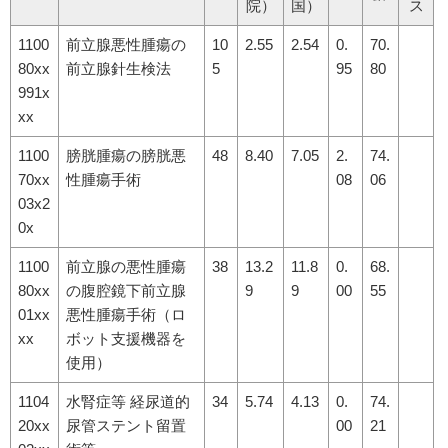
院）
国）
ス
1100
前立腺悪性腫瘍の
10
2.55
2.54
0.
70.
80xx
前立腺針生検法
5
95
80
991x
xx
1100
膀胱腫瘍の膀胱悪
48
8.40
7.05
2.
74.
70xx
性腫瘍手術
08
06
03x2
0x
1100
前立腺の悪性腫瘍
38
13.2
11.8
0.
68.
80xx
の腹腔鏡下前立腺
9
9
00
55
01xx
悪性腫瘍手術（ロ
xx
ボット支援機器を
使用）
1104
水腎症等 経尿道的
34
5.74
4.13
0.
74.
20xx
尿管ステント留置
00
21