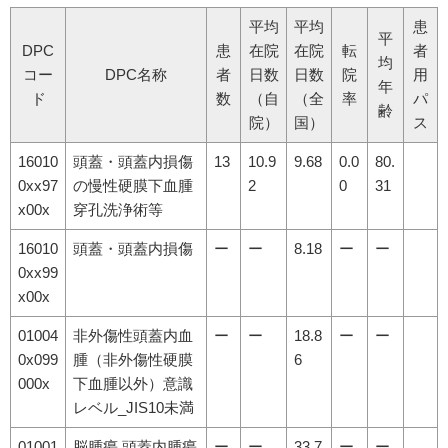
平均
平均
患
平
DPC
患
在院
在院
転
者
均
コー
DPC名称
者
日数
日数
院
用
年
ド
数
（自
（全
率
パ
齢
院）
国）
ス
16010
頭蓋・頭蓋内損傷
13
10.9
9.68
0.0
80.
0xx97
の慢性硬膜下血腫
2
0
31
x00x
穿孔洗浄術等
16010
頭蓋・頭蓋内損傷
ー
ー
8.18
ー
ー
0xx99
x00x
01004
非外傷性頭蓋内血
ー
ー
18.8
ー
ー
0x099
腫（非外傷性硬膜
6
000x
下血腫以外）意識
レベル_JIS10未満
01001
脳腫瘍 頭蓋内腫瘍
ー
ー
33.7
ー
ー