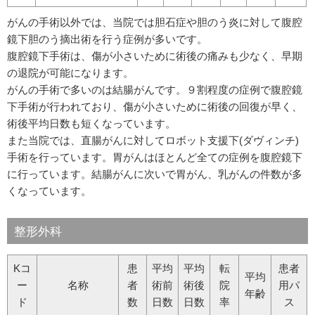
がんの手術以外では、当院では胆石症や胆のう炎に対して腹腔
鏡下胆のう摘出術を行う症例が多いです。
腹腔鏡下手術は、傷が小さいために術後の痛みも少なく、早期
の退院が可能になります。
がんの手術で多いのは結腸がんです。９割程度の症例で腹腔鏡
下手術が行われており、傷が小さいために術後の回復が早く、
術後平均日数も短くなっています。
また当院では、直腸がんに対してロボット支援下(ダヴィンチ)
手術を行っています。胃がんはほとんど全ての症例を腹腔鏡下
に行っています。結腸がんに次いで胃がん、乳がんの件数が多
くなっています。
整形外科
Kコ
患
平均
平均
転
患者
平均
ー
名称
者
術前
術後
院
用パ
年齢
ド
数
日数
日数
率
ス