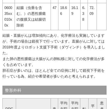
0600
結腸（虫垂を含
47
18.6
16.1
6.
72.
35xx
む。）の悪性腫瘍
6
9
3
09
010x
の腹膜又は結腸切
8
0x
除術
結腸・直腸がんは増加傾向にあり、化学療法も実施しています
が、手術の場合は鏡視下で行っています。直腸がんに対しては
2018年度よりロボット支援下手術（ダヴィンチ）を導入しまし
た。
また肺の悪性腫瘍は大腸がんの肺転移に対しての化学療法が多
くを占めています。
胆石症が多いのは、ほとんど全ての症例に対して鏡視下手術を
行っている為、紹介や希望者が多いためと考えられます。
整形外科
平均
平均
患
平
DPC
患
在院
在院
転
者