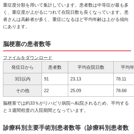
重症度分類を用いて集計しています。患者数は中等症が最も多
く、重症度が上がるにつれて在院日数も長くなっています。患
者さんは高齢者が多く、重症になるほど平均年齢は上がる傾向
にあります。
脳梗塞の患者数等
ファイルをダウンロード
発症日から
患者数
平均在院日数
平均
3日以内
91
23.13
78.11
その他
22
25.09
78.68
脳梗塞では約33％がリハビリ病院へ転院されるため、平均する
と３週間程度の入院期間となっています。
診療科別主要手術別患者数等（診療科別患者数