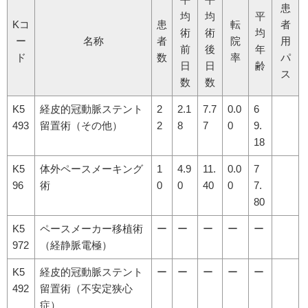
患
均
均
平
Kコ
患
転
者
術
術
均
ー
名称
者
院
用
前
後
年
ド
数
率
パ
日
日
齢
ス
数
数
K5
経皮的冠動脈ステント
2
2.1
7.7
0.0
6
493
留置術（その他）
2
8
7
0
9.
18
K5
体外ペースメーキング
1
4.9
11.
0.0
7
96
術
0
0
40
0
7.
80
K5
ペースメーカー移植術
ー
ー
ー
ー
ー
972
（経静脈電極）
K5
経皮的冠動脈ステント
ー
ー
ー
ー
ー
492
留置術（不安定狭心
症）