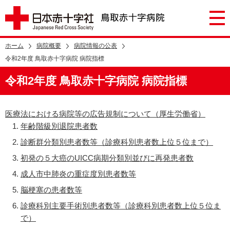
ホーム
病院概要
病院情報の公表
令和2年度 鳥取赤十字病院 病院指標
令和2年度 鳥取赤十字病院 病院指標
医療法における病院等の広告規制について（厚生労働省）
年齢階級別退院患者数
診断群分類別患者数等（診療科別患者数上位５位まで）
初発の５大癌のUICC病期分類別並びに再発患者数
成人市中肺炎の重症度別患者数等
脳梗塞の患者数等
診療科別主要手術別患者数等（診療科別患者数上位５位ま
で）