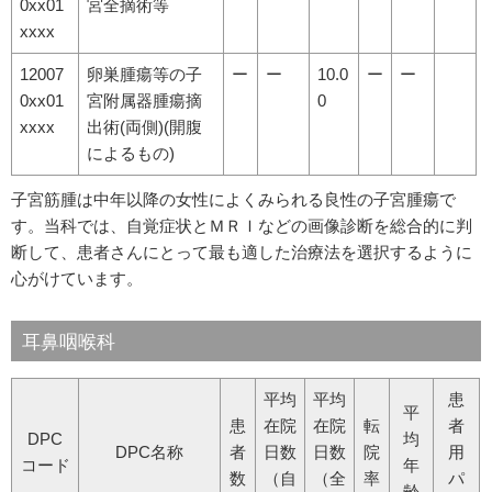
0xx01
宮全摘術等
xxxx
12007
卵巣腫瘍等の子
ー
ー
10.0
ー
ー
0xx01
宮附属器腫瘍摘
0
xxxx
出術(両側)(開腹
によるもの)
子宮筋腫は中年以降の女性によくみられる良性の子宮腫瘍で
す。当科では、自覚症状とＭＲＩなどの画像診断を総合的に判
断して、患者さんにとって最も適した治療法を選択するように
心がけています。
耳鼻咽喉科
平均
平均
患
平
患
在院
在院
転
者
DPC
均
DPC名称
者
日数
日数
院
用
コード
年
数
（自
（全
率
パ
齢