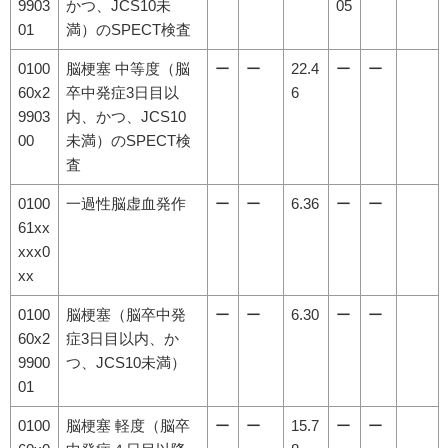
9903
かつ、JCS10未
05
01
満）のSPECT検査
0100
脳梗塞 中等度（脳
ー
ー
22.4
ー
ー
60x2
卒中発症3日目以
6
9903
内、かつ、JCS10
00
未満）のSPECT検
査
0100
一過性脳虚血発作
ー
ー
6.36
ー
ー
61xx
xxx0
xx
0100
脳梗塞（脳卒中発
ー
ー
6.30
ー
ー
60x2
症3日目以内、か
9900
つ、JCS10未満）
01
0100
脳梗塞 軽度（脳卒
ー
ー
15.7
ー
ー