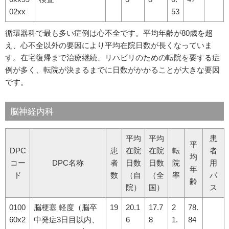
02xx
53
循環器科で最も多い症例は心不全です。平均年齢が80歳を超
え、心不全以外の要因により平均在院日数が長くなっていま
す。在宅復帰まで治療継続、リハビリのための転院を要する症
例が多く、転院が決まるまでに日数がかかることが大きな要因
です。
脳神経内科
平均
平均
患
平
DPC
患
在院
在院
転
者
均
コー
DPC名称
者
日数
日数
院
用
年
ド
数
（自
（全
率
パ
齢
院）
国）
ス
0100
脳梗塞 軽度（脳卒
19
20.1
17.7
2
78.
60x2
中発症3日目以内、
6
8
1.
84