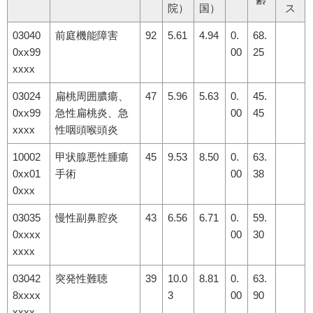
院）
国）
ス
03040
前庭機能障害
92
5.61
4.94
0.
68.
0xx99
00
25
xxxx
03024
扁桃周囲膿瘍、
47
5.96
5.63
0.
45.
0xx99
急性扁桃炎、急
00
45
xxxx
性咽頭喉頭炎
10002
甲状腺悪性腫瘍
45
9.53
8.50
0.
63.
0xx01
手術
00
38
0xxx
03035
慢性副鼻腔炎
43
6.56
6.71
0.
59.
0xxxx
00
30
xxxx
03042
突発性難聴
39
10.0
8.81
0.
63.
8xxxx
3
00
90
xxxx