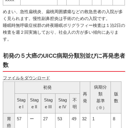
めまい、急性扁桃炎、扁桃周囲膿瘍などの救急患者の入院が多
く見られます。慢性副鼻腔炎は手術のための入院です。
睡眠時無呼吸症候群の終夜睡眠ポリグラフィー検査は１泊2日の
検査を週２回実施しており、社会人の方が多い傾向にありま
す。
初発の５大癌のUICC病期分類別並びに再発患者
数
ファイルをダウンロード
病期分
初発
再
類
版
Stag
Stag
Stag
Stag
不
発
基準
数
e I
e II
e III
e IV
明
（※）
胃
57
ー
27
53
49
32
1
8
癌