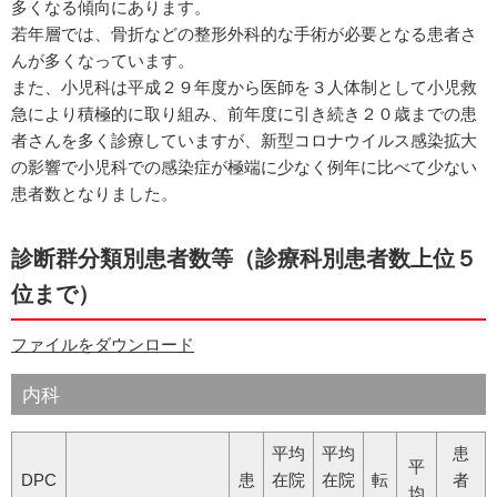
多くなる傾向にあります。
若年層では、骨折などの整形外科的な手術が必要となる患者さ
んが多くなっています。
また、小児科は平成２９年度から医師を３人体制として小児救
急により積極的に取り組み、前年度に引き続き２０歳までの患
者さんを多く診療していますが、新型コロナウイルス感染拡大
の影響で小児科での感染症が極端に少なく例年に比べて少ない
患者数となりました。
診断群分類別患者数等（診療科別患者数上位５
位まで）
ファイルをダウンロード
内科
平均
平均
患
平
DPC
患
在院
在院
転
者
均