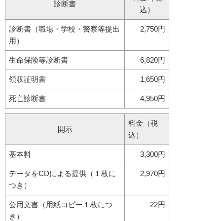
診断書
込）
診断書（職場・学校・警察等提出
2,750円
用）
生命保険等診断書
6,820円
領収証明書
1,650円
死亡診断書
4,950円
料金（税
開示
込）
基本料
3,300円
データをCDによる提供（１枚に
2,970円
つき）
公用文書（用紙コピー１枚につ
22円
き）