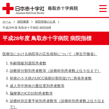
ホーム
病院概要
病院情報の公表
平成28年度 鳥取赤十字病院 病院指標
平成28年度 鳥取赤十字病院 病院指標
医療法における病院等の広告規制について（厚生労働省）
年齢階級別退院患者数
診断群分類別患者数等（診療科別患者数上位５位まで）
初発の５大癌のUICC病期分類別並びに再発患者数
成人市中肺炎の重症度別患者数等
脳梗塞のICD10別患者数等
診療科別主要手術別患者数等（診療科別患者数上位５位ま
で）