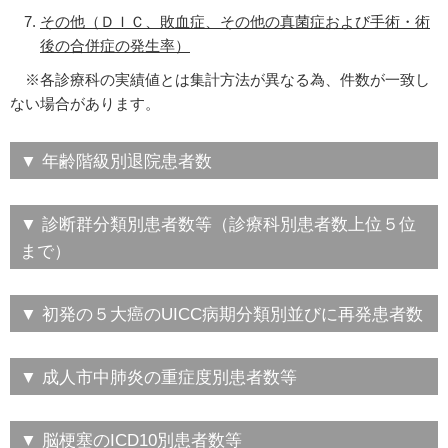
その他（ＤＩＣ、敗血症、その他の真菌症および手術・術
後の合併症の発生率）
※各診療科の実績値とは集計方法が異なる為、件数が一致し
ない場合があります。
▼ 年齢階級別退院患者数
▼ 診断群分類別患者数等（診療科別患者数上位５位
まで）
▼ 初発の５大癌のUICC病期分類別並びに再発患者数
▼ 成人市中肺炎の重症度別患者数等
▼ 脳梗塞のICD10別患者数等