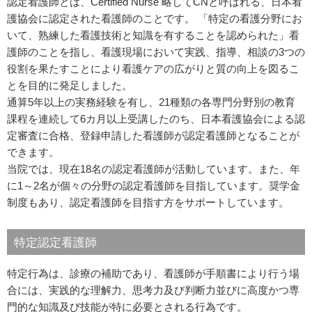
認定看護師とは、Certified Nurse 略してCNと呼ばれる、日本看
護協会に認定された看護師のことです。 「特定の看護分野にお
いて、熟練した看護技術と知識を有することを認められた」看
護師のことを指し、看護現場において実践、指導、相談の3つの
役割を果たすことにより看護ケアの広がりと質の向上を図るこ
とを目的に発足しました。
通算5年以上の実務経験を有し、21種類の各専門分野別の教育
課程を連続して6カ月以上受講したのち、日本看護協会による認
定審査に合格、登録申請した看護師が認定看護師となることが
できます。
当院では、現在18名の認定看護師が活動しています。また、年
に1～2名が個々の分野の認定看護師を目指しています。奨学金
制度もあり、認定看護師を目指す方をサポートしています。
特定認定看護師
特定行為は、診療の補助であり、看護師が手順書により行う場
合には、実践的な理解力、思考力及び判断力並びに高度かつ専
門的な知識及び技能が特に必要とされる行為です。