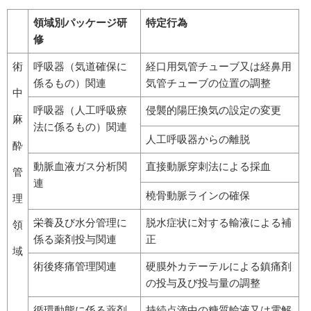
領域別パッケージ研
特定行為
修
術
呼吸器（気道確保に
経口用気管チューブ又は経鼻用
係るもの）関連
気管チューブの位置の調整
中
呼吸器（人工呼吸療
侵襲的陽圧換気の設定の変更
麻
法に係るもの）関連
人工呼吸器からの離脱
酔
動脈血液ガス分析関
直接動脈穿刺法による採血
管
連
橈骨動脈ラインの確保
理
栄養及び水分管理に
脱水症状に対する輸液による補
領
係る薬剤投与関連
正
域
術後疼痛管理関連
硬膜外カテーテルによる鎮痛剤
の投与及び投与量の調整
循環動態に係る薬剤
持続点滴中の糖質輸液又は電解