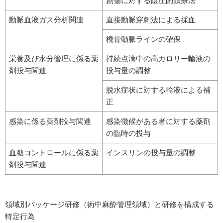
創傷に対する陰圧閉鎖療法
動脈血液ガス分析関連
直接動脈穿刺法による採血
橈骨動脈ラインの確保
栄養及び水分管理に係る薬
持続点滴中の高カロリー輸液の
剤投与関連
投与量の調整
脱水症状に対する輸液による補
正
感染に係る薬剤投与関連
感染徴候がある者に対する薬剤
の臨時の投与
血糖コントロールに係る薬
インスリンの投与量の調整
剤投与関連
領域別パッケージ研修（術中麻酔管理領域）と研修を構成する
特定行為