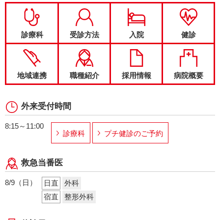
診療科
受診方法
入院
健診
地域連携
職種紹介
採用情報
病院概要
外来受付時間
8:15～11:00
診療科
プチ健診のご予約
救急当番医
8/9（日）
日直
外科
宿直
整形外科