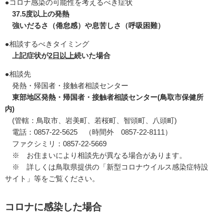
●コロナ感染の可能性を考えるべき症状
37.5
度以上の発熱
強いだるさ（倦怠感）や息苦しさ（呼吸困難）
●相談するべきタイミング
上記症状が
2日以上
続いた場合
●相談先
発熱・帰国者・接触者相談センター
東部地区発熱・帰国者・接触者相談センター
(
鳥取市保健所
内
)
(管轄：鳥取市、岩美町、若桜町、智頭町、八頭町
)
電話：
0857-22-5625
（時間外
0857-22-8111
）
ファクシミリ：
0857-22-5669
※ お住まいにより相談先が異なる場合があります。
※ 詳しくは鳥取県提供の「新型コロナウイルス感染症特設
サイト」等をご覧ください。
コロナに感染した場合