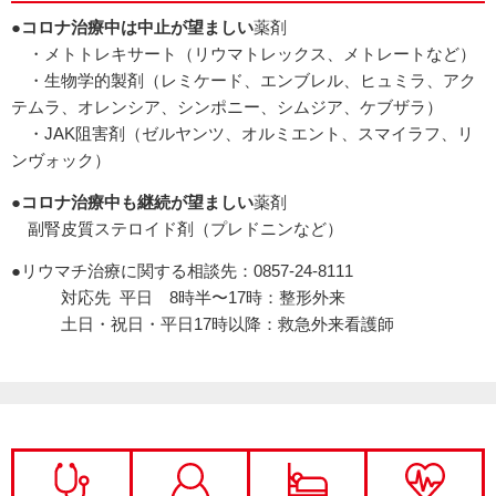
●コロナ治療中は中止が望ましい
薬剤
・メトトレキサート（リウマトレックス、メトレートなど）
・生物学的製剤（レミケード、エンブレル、ヒュミラ、アク
テムラ、オレンシア、シンポニー、シムジア、ケブザラ）
・JAK阻害剤（ゼルヤンツ、オルミエント、スマイラフ、リ
ンヴォック）
●コロナ治療中も継続が望ましい
薬剤
副腎皮質ステロイド剤（プレドニンなど）
●リウマチ治療に関する相談先：
0857-24-8111
対応先 平日 8時半〜17時：整形外来
土日・祝日・平日17時以降：救急外来看護師