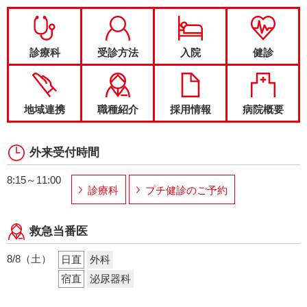
診療科
受診方法
入院
健診
地域連携
職種紹介
採用情報
病院概要
外来受付時間
8:15～11:00
診療科
プチ健診のご予約
救急当番医
8/8（土）
日直
外科
宿直
泌尿器科