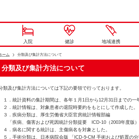
入院
健診
地域連携
ホーム
分類及び集計方法について
分類及び集計方法について
分類及び集計方法については下記の要領で行っております。
１．統計資料の集計期間は、各年１月
1
日から
12
月
31
日までの
２．統計情報は、対象患者の退院時要約をもとにして作成し
３．疾病分類は、厚生労働省大臣官房統計情報部編
「疾病、傷害および死因統計分類提要
ICD-10
（
2003
年度版
４．病名に関する統計は、主傷病名を対象とした。
５．手術分類は、日本病院会版 「
ICD-9-CM
手術および処置の分