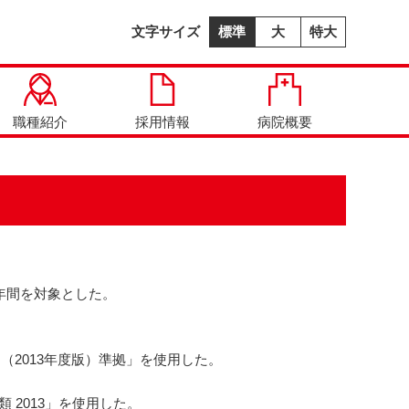
文字サイズ
標準
大
特大
職種紹介
採用情報
病院概要
一年間を対象とした。
た。
）（
2013
年度版）準拠」を使用した。
類
2013
」を使用した。