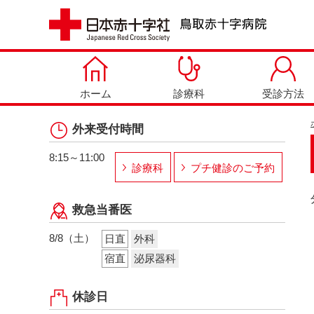
ホーム
診療科
受診方法
外来受付時間
8:15～11:00
診療科
プチ健診のご予約
救急当番医
8/8（土）
日直
外科
宿直
泌尿器科
休診日