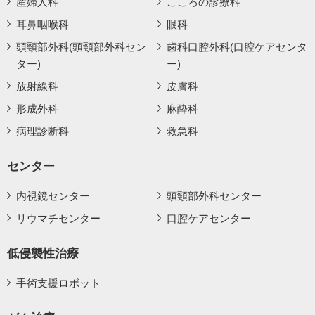
産婦人科
こころの診療科
耳鼻咽喉科
眼科
頭頸部外科(頭頸部外科セン
歯科口腔外科(口腔ケアセンタ
ター)
ー)
放射線科
皮膚科
形成外科
麻酔科
病理診断科
救急科
センター
内視鏡センター
頭頸部外科センター
リウマチセンター
口腔ケアセンター
低侵襲性治療
手術支援ロボット