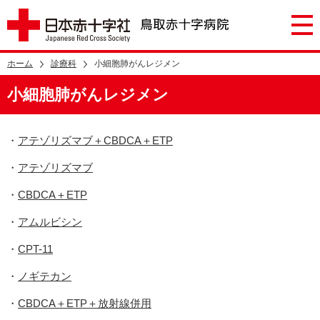
ホーム
診療科
小細胞肺がんレジメン
小細胞肺がんレジメン
・
アテゾリズマブ＋CBDCA＋ETP
・
アテゾリズマブ
・
CBDCA＋ETP
・
アムルビシン
・
CPT-11
・
ノギテカン
・
CBDCA＋ETP＋放射線併用