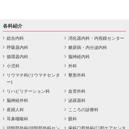
各科紹介
総合内科
消化器内科・内視鏡センター
呼吸器内科
糖尿病・内分泌内科
循環器内科
脳神経内科
小児科
外科
リウマチ科(リウマチセンタ
整形外科
ー)
リハビリテーション科
血管外科
脳神経外科
泌尿器科
産婦人科
こころの診療科
耳鼻咽喉科
眼科
頭頸部外科(頭頸部外科セン
歯科口腔外科(口腔ケアセンタ